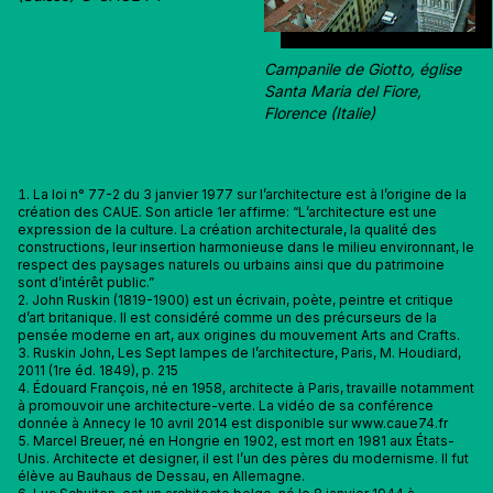
Campanile de Giotto, église
Santa Maria del Fiore,
Florence (Italie)
La loi n° 77-2 du 3 janvier 1977 sur l’architecture est à l’origine de la
création des CAUE. Son article 1er affirme: “L’architecture est une
expression de la culture. La création architecturale, la qualité des
constructions, leur insertion harmonieuse dans le milieu environnant, le
respect des paysages naturels ou urbains ainsi que du patrimoine
sont d’intérêt public.”
John Ruskin (1819-1900) est un écrivain, poète, peintre et critique
d’art britanique. Il est considéré comme un des précurseurs de la
pensée moderne en art, aux origines du mouvement Arts and Crafts.
Ruskin John, Les Sept lampes de l’architecture, Paris, M. Houdiard,
2011 (1re éd. 1849), p. 215
Édouard François, né en 1958, architecte à Paris, travaille notamment
à promouvoir une architecture-verte. La vidéo de sa conférence
donnée à Annecy le 10 avril 2014 est disponible sur www.caue74.fr
Marcel Breuer, né en Hongrie en 1902, est mort en 1981 aux États-
Unis. Architecte et designer, il est l’un des pères du modernisme. Il fut
élève au Bauhaus de Dessau, en Allemagne.