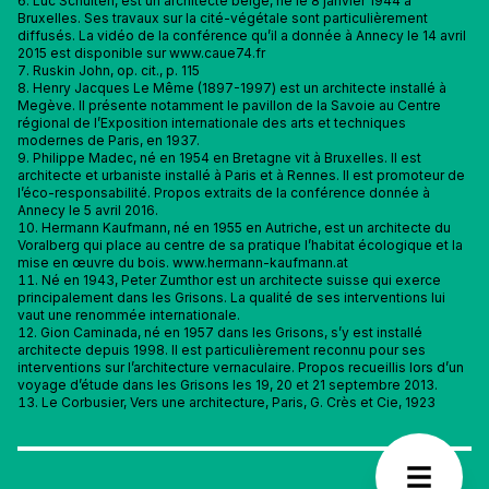
Luc Schuiten, est un architecte belge, né le 8 janvier 1944 à
Bruxelles. Ses travaux sur la cité-végétale sont particulièrement
diffusés. La vidéo de la conférence qu’il a donnée à Annecy le 14 avril
2015 est disponible sur www.caue74.fr
Ruskin John, op. cit., p. 115
Henry Jacques Le Même (1897-1997) est un architecte installé à
Megève. Il présente notamment le pavillon de la Savoie au Centre
régional de l’Exposition internationale des arts et techniques
modernes de Paris, en 1937.
Philippe Madec, né en 1954 en Bretagne vit à Bruxelles. Il est
architecte et urbaniste installé à Paris et à Rennes. Il est promoteur de
l’éco-responsabilité. Propos extraits de la conférence donnée à
Annecy le 5 avril 2016.
Hermann Kaufmann, né en 1955 en Autriche, est un architecte du
Voralberg qui place au centre de sa pratique l’habitat écologique et la
mise en œuvre du bois. www.hermann-kaufmann.at
Né en 1943, Peter Zumthor est un architecte suisse qui exerce
principalement dans les Grisons. La qualité de ses interventions lui
vaut une renommée internationale.
Gion Caminada, né en 1957 dans les Grisons, s’y est installé
architecte depuis 1998. Il est particulièrement reconnu pour ses
interventions sur l’architecture vernaculaire. Propos recueillis lors d’un
voyage d’étude dans les Grisons les 19, 20 et 21 septembre 2013.
Le Corbusier, Vers une architecture, Paris, G. Crès et Cie, 1923